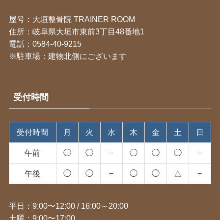
屋号：大垣整骨院 TRAINER ROOM
住所：岐阜県大垣市東前3丁目48番地1
電話：0584-40-9215
※駐車場：建物北側にございます
受付時間
受付時間
月
火
水
木
金
土
日
午前
◯
◯
−
◯
◯
◯
−
午後
◯
◯
−
◯
◯
△
−
平日：9:00〜12:00 / 16:00～20:00
土曜：9:00〜17:00